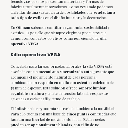
tecnologías que nos presentan materiales y formas de
fabricar totalmente innovadoras. Como resultado podemos
disfrutar de una vasta paleta de posibilidades que
se adaptan a
todo tipo de estilos
en el diseño interior y la decoración.
En
Ofimam
sabemos conciliar ergonomía, sostenibilidad y
estética. Es por ello que siempre elegimos productos que
armonicen con estos objetivos como por ejemplo
la silla
operativa VEGA
.
Silla operativa VEGA
Concebida para largas jornadas laborales, la silla
VEGA
está
diseñada con un
mecanismo sincronizado auto‑pesante
que
acompaña el movimiento natural de cada persona,
combinando un
respaldo en malla
con
asiento acolchado
de
55 mm de espesor. Esta solución ofrece
soporte lumbar
regulable
en altura y ajuste de tensión lateral, respuestas
ajustadas a cada perfil y ritmo de trabajo.
El énfasis en la ergonomía se traslada también a la movilidad.
Para ello cuenta con una base de
cinco puntas con ruedas
que
facilitan una libertad de movimiento fluida. Estas ruedas
pueden ser opcionalmente blandas
, con el fin de no